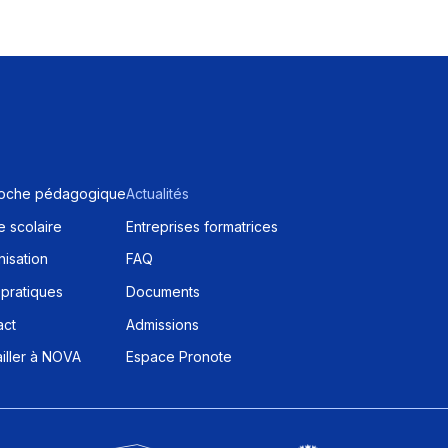
oche pédagogique
Actualités
 scolaire
Entreprises formatrices
isation
FAQ
 pratiques
Documents
act
Admissions
iller à NOVA
Espace Pronote