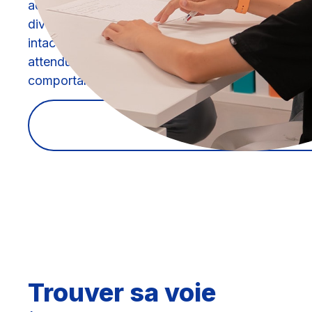
accompagnement individualisé, un rythme adapt
diversifiées, une équipe pluridisciplinaire. Mais l
intacte: permettre à chaque élève d’atteindre le
attendues, avec rigueur, constance et confiance, 
comportant 12 élèves.
Cadre scolaire
Trouver sa voie