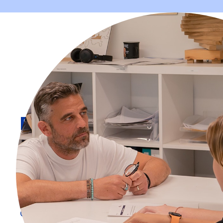
Des exigences incha
des modalités ajustées
À NOVA, les attentes envers les élèves sont
claires.
L’enseignement s’appuie sur le Plan d’
(PER), garantissant un cadre scolaire reconnu.
Ce qui change, ce sont les chemins pour y parven