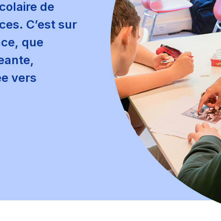
colaire de
ces. C’est sur
nce, que
eante,
ée vers