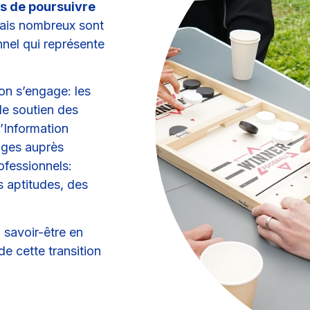
s de poursuivre
ais nombreux sont
nnel qui représente
ion s’engage: les
le soutien des
d’Information
tages auprès
ofessionnels:
s aptitudes, des
savoir-être en
e cette transition