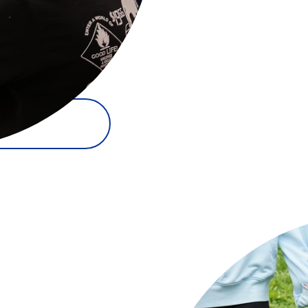
é, des méthodes
’ambition demeure
s compétences
au sein de classes