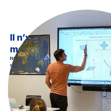
Il n’y a pas qu’une seul
manière d’apprendre
NOVA accueille des jeunes pour qui le parcour
classique s’est fragilisé.
Cela peut concerner d
présentant des difficultés d’apprentissage (type d
dysorthographie, dyscalculie…), des difficultés a
ou sans hyperactivité (TDAH), ou encore de l’anxi
l’école ou les apprentissages. Certains ont conn
partiel, un refus scolaire, ou ont simplement beso
individualisé pour pouvoir mobiliser leur potentiel