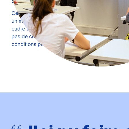
confiance.
Ces difficultés dans le parcours scolaire classique
un manque de compétences. Elles révèlent souven
cadre différent, mieux ajusté, plus attentif, plus so
pas de contourner les exigences scolaires, mais d
conditions pour que chaque élève puisse y répon