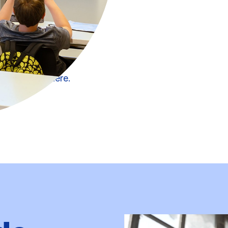
 ne signifient pas
t la nécessité d’un
uple. Il ne s’agit
e créer les
dre à sa manière.