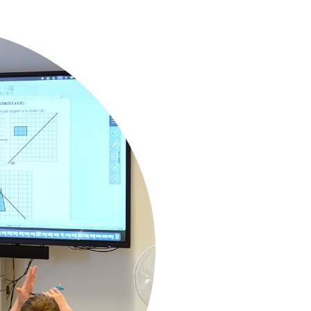
e
s scolaire
es élèves
yslexie,
ttentionnelles avec
été en lien avec
u un décrochage
in d’un cadre plus
 et reprendre