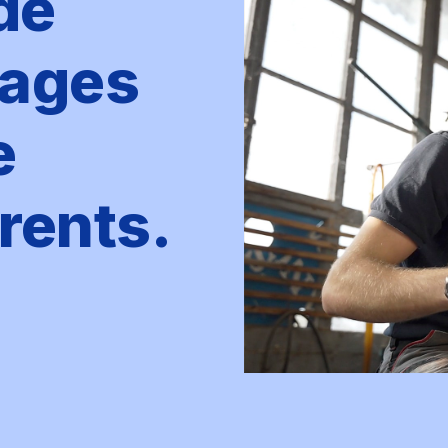
 de
tages
e
érents.