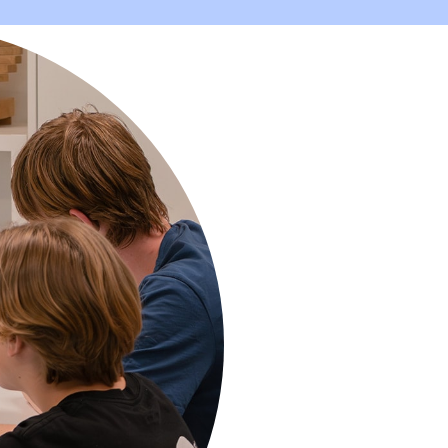
ngées,
Etudes Romand
ir: un