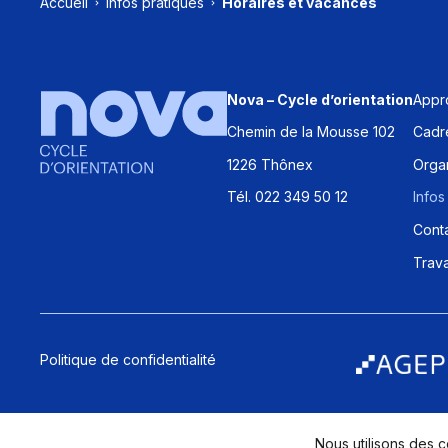
Accueil
Infos pratiques
Horaires et vacances
Appr
Nova – Cycle d’orientation
Chemin de la Mousse 102
Cadre
1226 Thônex
Organ
Tél. 022 349 50 12
Infos
Cont
Trava
Politique de confidentialité
Nous utilisons des c