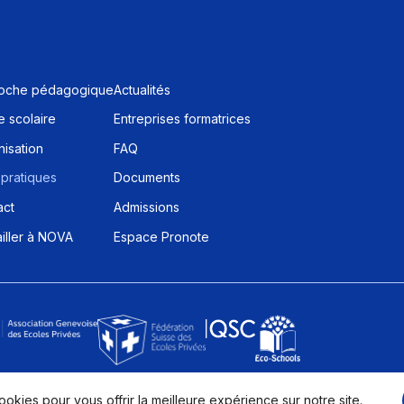
oche pédagogique
Actualités
 scolaire
Entreprises formatrices
isation
FAQ
 pratiques
Documents
act
Admissions
iller à NOVA
Espace Pronote
ookies pour vous offrir la meilleure expérience sur notre site.