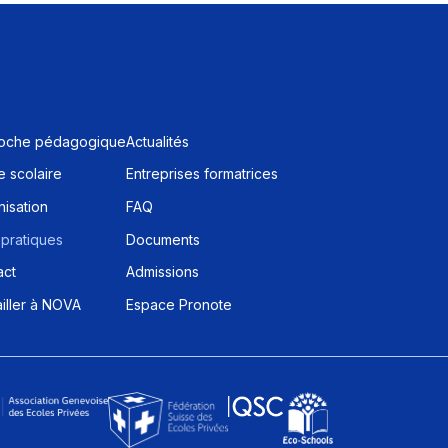
oche pédagogique
Actualités
 scolaire
Entreprises formatrices
isation
FAQ
 pratiques
Documents
act
Admissions
iller à NOVA
Espace Pronote