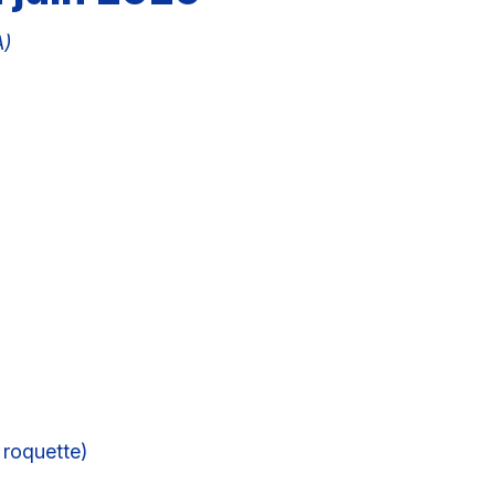
A)
 roquette)