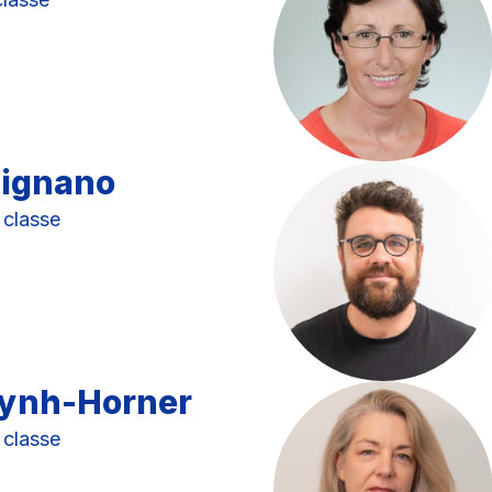
mignano
 classe
uynh-Horner
 classe