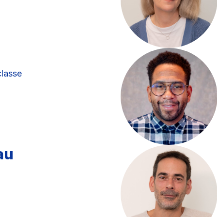
classe
au