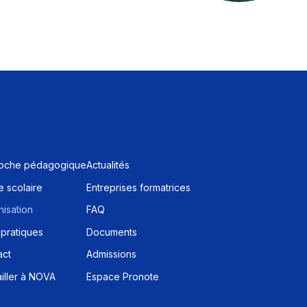
oche pédagogique
Actualités
 scolaire
Entreprises formatrices
isation
FAQ
 pratiques
Documents
act
Admissions
iller à NOVA
Espace Pronote