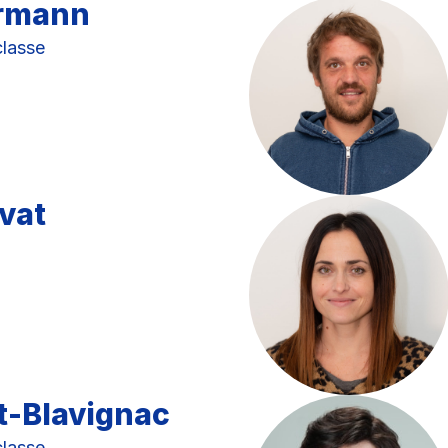
armann
classe
vat
t-Blavignac
classe